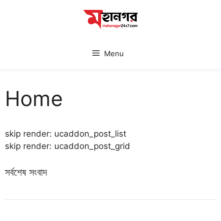
Skip
to
content
Menu
Home
skip render: ucaddon_post_list
skip render: ucaddon_post_grid
সর্বশেষ সংবাদ