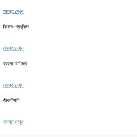
সমস্ত দেখুন
বিজ্ঞান-প্রযুক্তি
সমস্ত দেখুন
ব্যবসা-বাণিজ্য
সমস্ত দেখুন
জীবনশৈলী
সমস্ত দেখুন