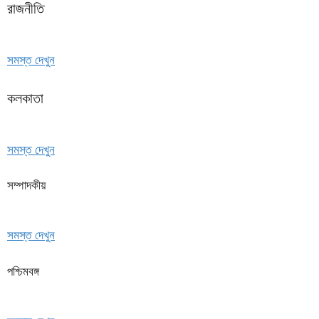
রাজনীতি
সমস্ত দেখুন
কলকাতা
সমস্ত দেখুন
সম্পাদকীয়
সমস্ত দেখুন
পশ্চিমবঙ্গ