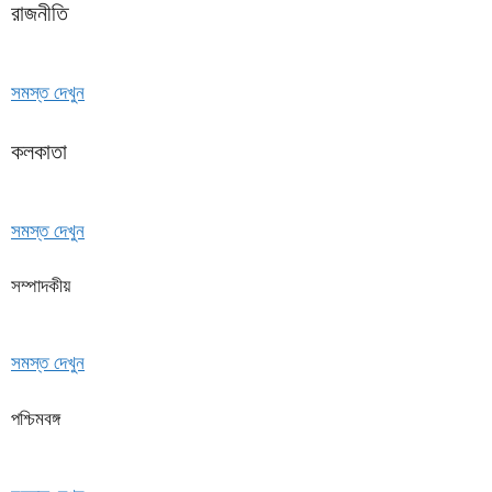
রাজনীতি
সমস্ত দেখুন
কলকাতা
সমস্ত দেখুন
সম্পাদকীয়
সমস্ত দেখুন
পশ্চিমবঙ্গ