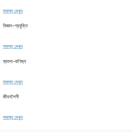
সমস্ত দেখুন
বিজ্ঞান-প্রযুক্তি
সমস্ত দেখুন
ব্যবসা-বাণিজ্য
সমস্ত দেখুন
জীবনশৈলী
সমস্ত দেখুন