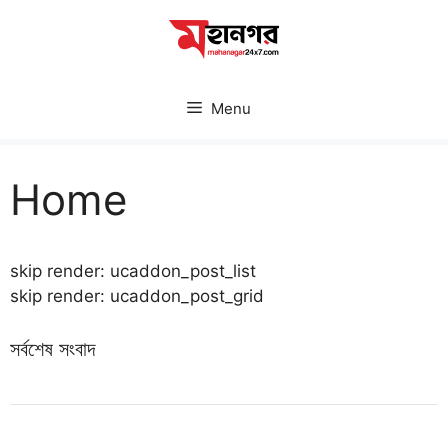
Skip
to
content
Menu
Home
skip render: ucaddon_post_list
skip render: ucaddon_post_grid
সর্বশেষ সংবাদ