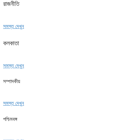
রাজনীতি
সমস্ত দেখুন
কলকাতা
সমস্ত দেখুন
সম্পাদকীয়
সমস্ত দেখুন
পশ্চিমবঙ্গ