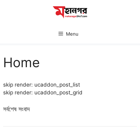
Skip
to
content
Menu
Home
skip render: ucaddon_post_list
skip render: ucaddon_post_grid
সর্বশেষ সংবাদ