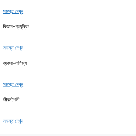
সমস্ত দেখুন
বিজ্ঞান-প্রযুক্তি
সমস্ত দেখুন
ব্যবসা-বাণিজ্য
সমস্ত দেখুন
জীবনশৈলী
সমস্ত দেখুন