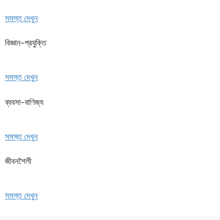
সমস্ত দেখুন
বিজ্ঞান-প্রযুক্তি
সমস্ত দেখুন
ব্যবসা-বাণিজ্য
সমস্ত দেখুন
জীবনশৈলী
সমস্ত দেখুন