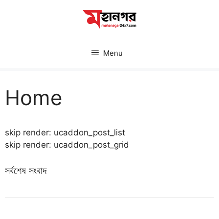
Skip
to
content
Menu
Home
skip render: ucaddon_post_list
skip render: ucaddon_post_grid
সর্বশেষ সংবাদ