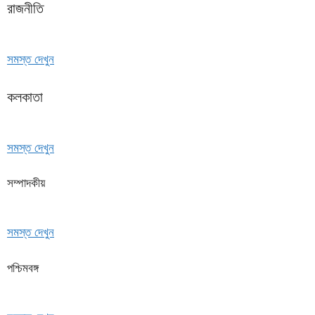
রাজনীতি
সমস্ত দেখুন
কলকাতা
সমস্ত দেখুন
সম্পাদকীয়
সমস্ত দেখুন
পশ্চিমবঙ্গ