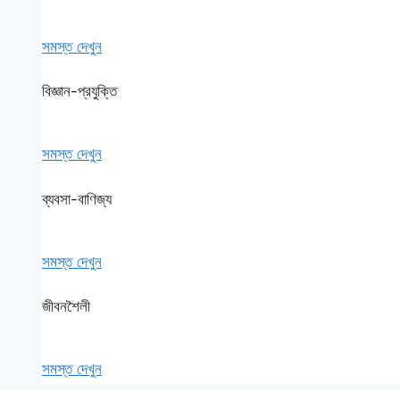
সমস্ত দেখুন
বিজ্ঞান-প্রযুক্তি
সমস্ত দেখুন
ব্যবসা-বাণিজ্য
সমস্ত দেখুন
জীবনশৈলী
সমস্ত দেখুন