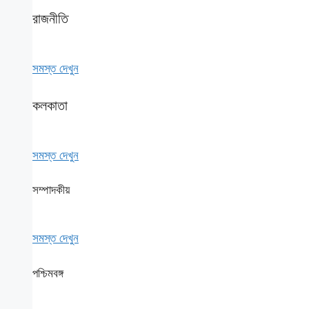
রাজনীতি
সমস্ত দেখুন
কলকাতা
সমস্ত দেখুন
সম্পাদকীয়
সমস্ত দেখুন
পশ্চিমবঙ্গ