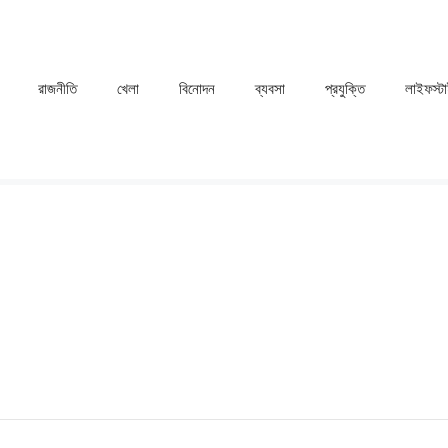
রাজনীতি
খেলা
⁠বিনোদন
ব্যবসা
প্রযুক্তি
লাইফস্ট