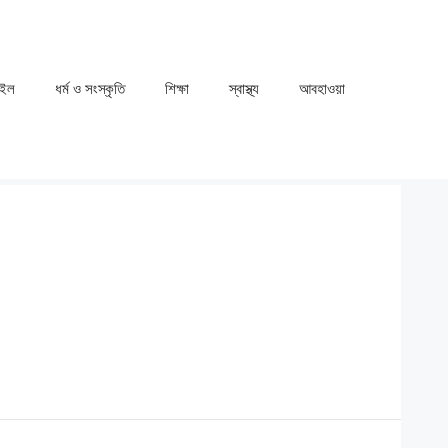
াইল
ধর্ম ও সংস্কৃতি
⁠⁠শিক্ষা
⁠⁠স্বাস্থ্য
⁠⁠আবহাওয়া