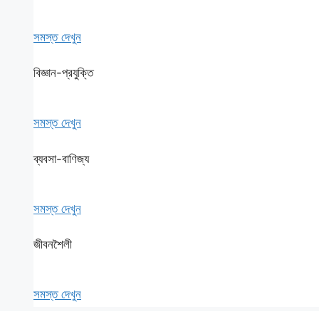
সমস্ত দেখুন
বিজ্ঞান-প্রযুক্তি
সমস্ত দেখুন
ব্যবসা-বাণিজ্য
সমস্ত দেখুন
জীবনশৈলী
সমস্ত দেখুন