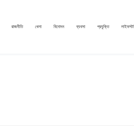
রাজনীতি
খেলা
⁠বিনোদন
ব্যবসা
প্রযুক্তি
লাইফস্ট