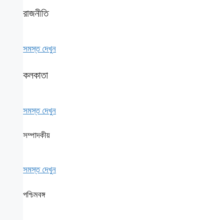
রাজনীতি
সমস্ত দেখুন
কলকাতা
সমস্ত দেখুন
সম্পাদকীয়
সমস্ত দেখুন
পশ্চিমবঙ্গ