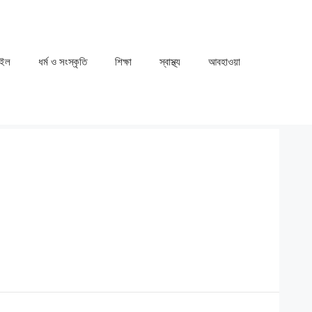
াইল
ধর্ম ও সংস্কৃতি
⁠⁠শিক্ষা
⁠⁠স্বাস্থ্য
⁠⁠আবহাওয়া