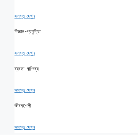
সমস্ত দেখুন
বিজ্ঞান-প্রযুক্তি
সমস্ত দেখুন
ব্যবসা-বাণিজ্য
সমস্ত দেখুন
জীবনশৈলী
সমস্ত দেখুন