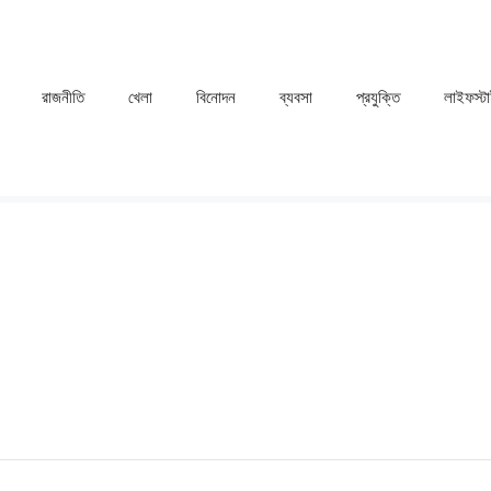
রাজনীতি
খেলা
⁠বিনোদন
ব্যবসা
প্রযুক্তি
লাইফস্ট