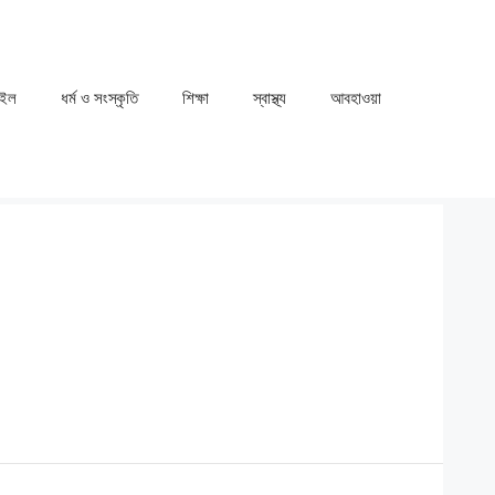
াইল
ধর্ম ও সংস্কৃতি
⁠⁠শিক্ষা
⁠⁠স্বাস্থ্য
⁠⁠আবহাওয়া