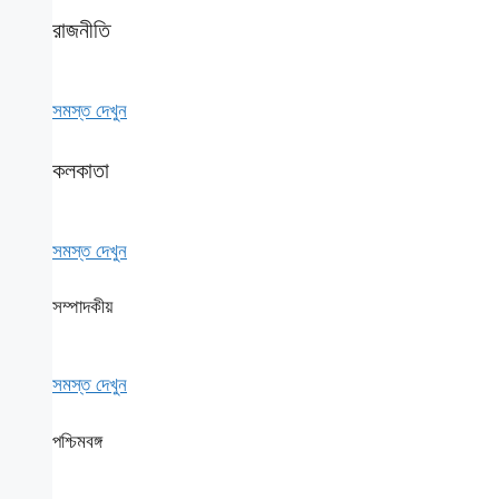
রাজনীতি
সমস্ত দেখুন
কলকাতা
সমস্ত দেখুন
সম্পাদকীয়
সমস্ত দেখুন
পশ্চিমবঙ্গ