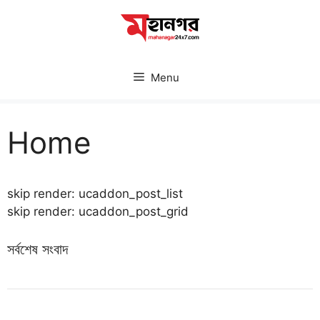
Skip
to
content
Menu
Home
skip render: ucaddon_post_list
skip render: ucaddon_post_grid
সর্বশেষ সংবাদ