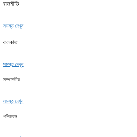
রাজনীতি
সমস্ত দেখুন
কলকাতা
সমস্ত দেখুন
সম্পাদকীয়
সমস্ত দেখুন
পশ্চিমবঙ্গ