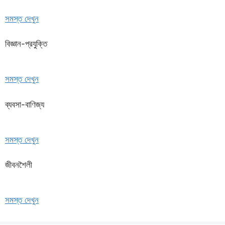
সমস্ত দেখুন
বিজ্ঞান-প্রযুক্তি
সমস্ত দেখুন
ব্যবসা-বাণিজ্য
সমস্ত দেখুন
জীবনশৈলী
সমস্ত দেখুন