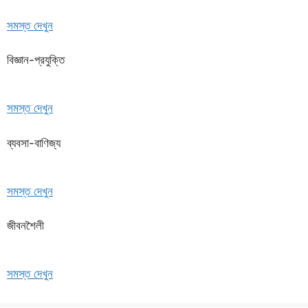
সমস্ত দেখুন
বিজ্ঞান-প্রযুক্তি
সমস্ত দেখুন
ব্যবসা-বাণিজ্য
সমস্ত দেখুন
জীবনশৈলী
সমস্ত দেখুন