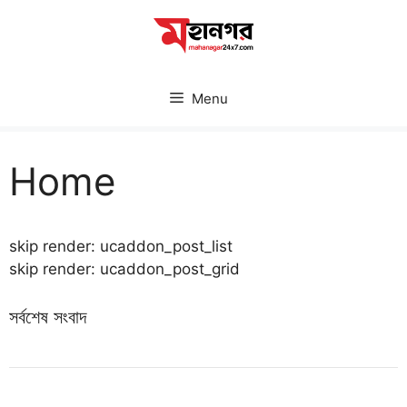
Skip
to
content
Menu
Home
skip render: ucaddon_post_list
skip render: ucaddon_post_grid
সর্বশেষ সংবাদ