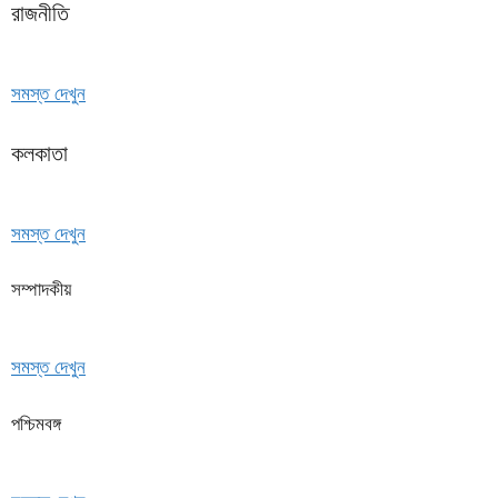
রাজনীতি
সমস্ত দেখুন
কলকাতা
সমস্ত দেখুন
সম্পাদকীয়
সমস্ত দেখুন
পশ্চিমবঙ্গ