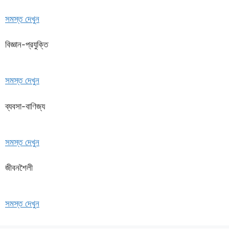
সমস্ত দেখুন
বিজ্ঞান-প্রযুক্তি
সমস্ত দেখুন
ব্যবসা-বাণিজ্য
সমস্ত দেখুন
জীবনশৈলী
সমস্ত দেখুন