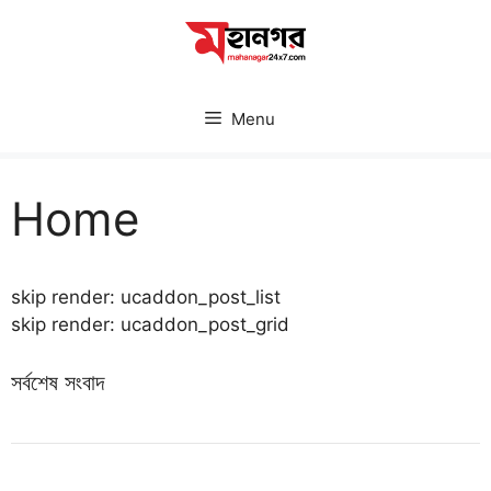
Skip
to
content
Menu
Home
skip render: ucaddon_post_list
skip render: ucaddon_post_grid
সর্বশেষ সংবাদ