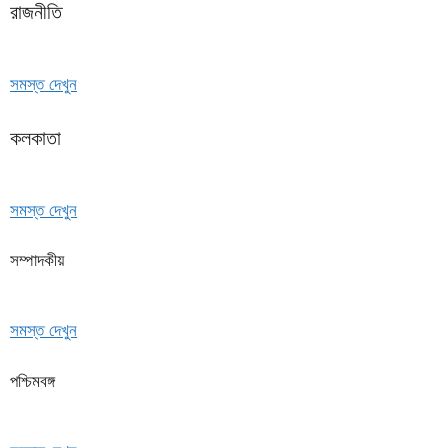
রাজনীতি
সমস্ত দেখুন
কলকাতা
সমস্ত দেখুন
সম্পাদকীয়
সমস্ত দেখুন
পশ্চিমবঙ্গ