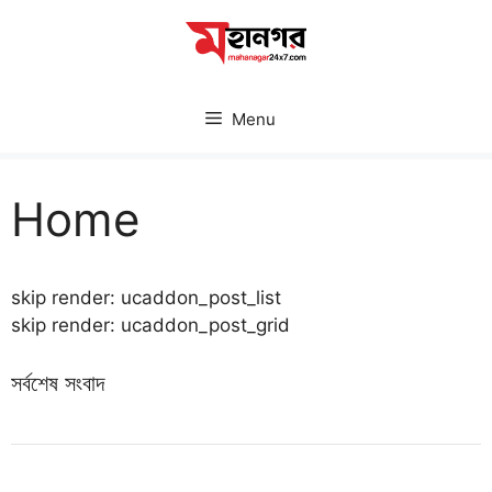
Skip
to
content
Menu
Home
skip render: ucaddon_post_list
skip render: ucaddon_post_grid
সর্বশেষ সংবাদ