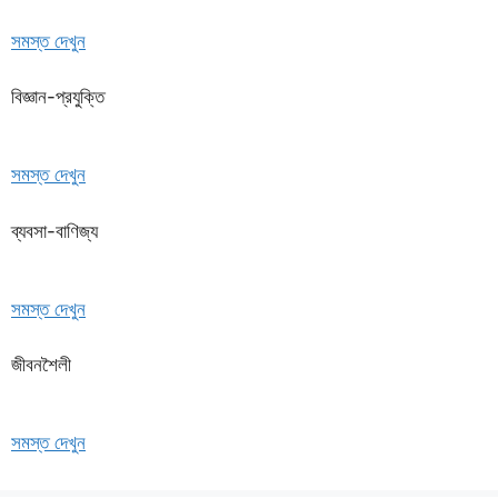
সমস্ত দেখুন
বিজ্ঞান-প্রযুক্তি
সমস্ত দেখুন
ব্যবসা-বাণিজ্য
সমস্ত দেখুন
জীবনশৈলী
সমস্ত দেখুন