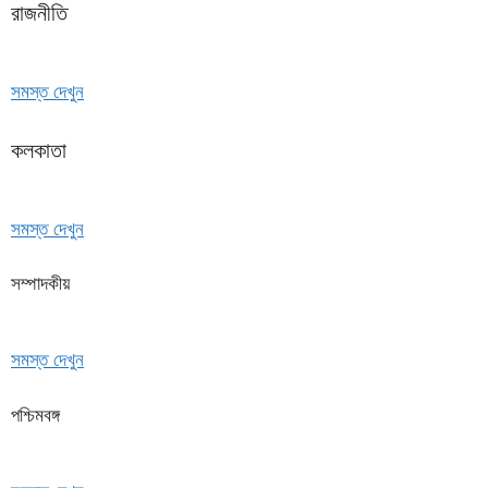
রাজনীতি
সমস্ত দেখুন
কলকাতা
সমস্ত দেখুন
সম্পাদকীয়
সমস্ত দেখুন
পশ্চিমবঙ্গ