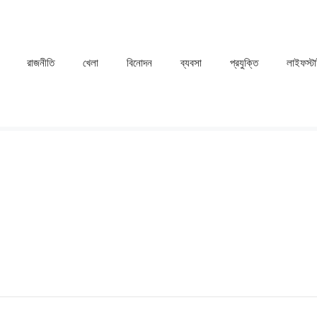
রাজনীতি
খেলা
⁠বিনোদন
ব্যবসা
প্রযুক্তি
লাইফস্ট