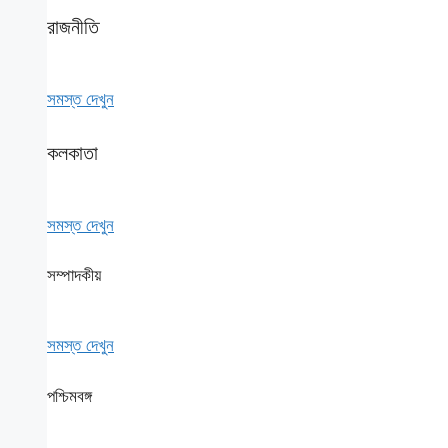
রাজনীতি
সমস্ত দেখুন
কলকাতা
সমস্ত দেখুন
সম্পাদকীয়
সমস্ত দেখুন
পশ্চিমবঙ্গ