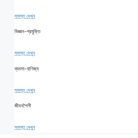
সমস্ত দেখুন
বিজ্ঞান-প্রযুক্তি
সমস্ত দেখুন
ব্যবসা-বাণিজ্য
সমস্ত দেখুন
জীবনশৈলী
সমস্ত দেখুন