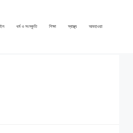
াইল
ধর্ম ও সংস্কৃতি
⁠⁠শিক্ষা
⁠⁠স্বাস্থ্য
⁠⁠আবহাওয়া