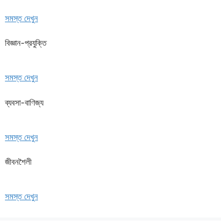
সমস্ত দেখুন
বিজ্ঞান-প্রযুক্তি
সমস্ত দেখুন
ব্যবসা-বাণিজ্য
সমস্ত দেখুন
জীবনশৈলী
সমস্ত দেখুন