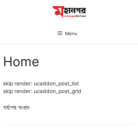
Skip
to
content
Menu
Home
skip render: ucaddon_post_list
skip render: ucaddon_post_grid
সর্বশেষ সংবাদ