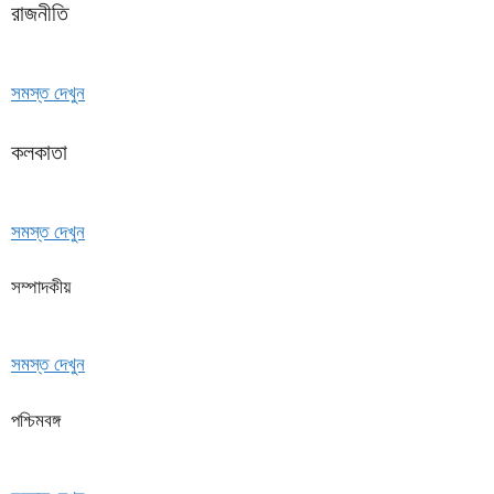
রাজনীতি
সমস্ত দেখুন
কলকাতা
সমস্ত দেখুন
সম্পাদকীয়
সমস্ত দেখুন
পশ্চিমবঙ্গ