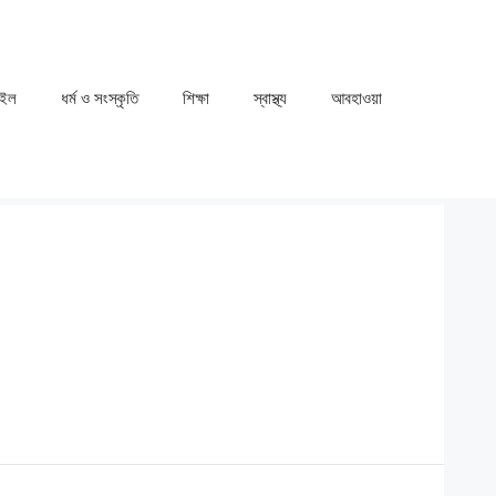
াইল
ধর্ম ও সংস্কৃতি
⁠⁠শিক্ষা
⁠⁠স্বাস্থ্য
⁠⁠আবহাওয়া