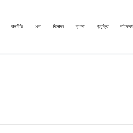
রাজনীতি
খেলা
⁠বিনোদন
ব্যবসা
প্রযুক্তি
লাইফস্ট