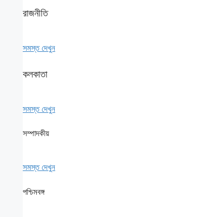
রাজনীতি
সমস্ত দেখুন
কলকাতা
সমস্ত দেখুন
সম্পাদকীয়
সমস্ত দেখুন
পশ্চিমবঙ্গ