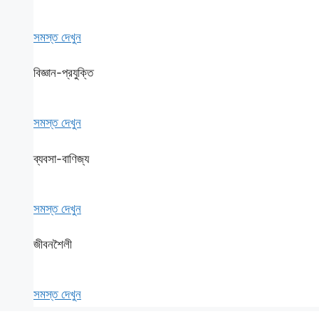
সমস্ত দেখুন
বিজ্ঞান-প্রযুক্তি
সমস্ত দেখুন
ব্যবসা-বাণিজ্য
সমস্ত দেখুন
জীবনশৈলী
সমস্ত দেখুন