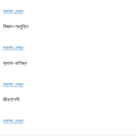
সমস্ত দেখুন
বিজ্ঞান-প্রযুক্তি
সমস্ত দেখুন
ব্যবসা-বাণিজ্য
সমস্ত দেখুন
জীবনশৈলী
সমস্ত দেখুন