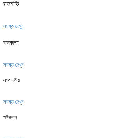
রাজনীতি
সমস্ত দেখুন
কলকাতা
সমস্ত দেখুন
সম্পাদকীয়
সমস্ত দেখুন
পশ্চিমবঙ্গ