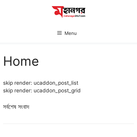
Skip
to
content
Menu
Home
skip render: ucaddon_post_list
skip render: ucaddon_post_grid
সর্বশেষ সংবাদ