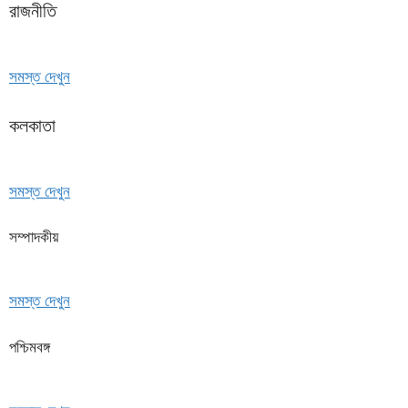
রাজনীতি
সমস্ত দেখুন
কলকাতা
সমস্ত দেখুন
সম্পাদকীয়
সমস্ত দেখুন
পশ্চিমবঙ্গ