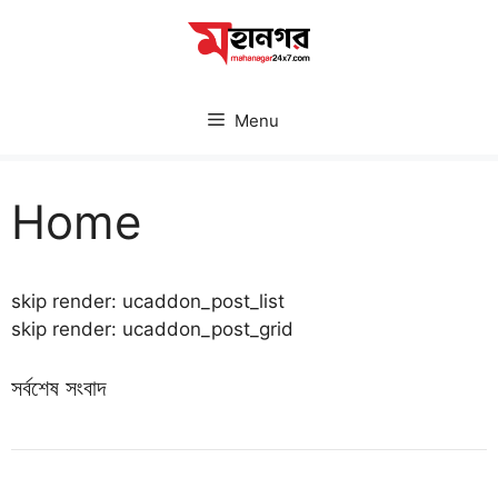
Skip
to
content
Menu
Home
skip render: ucaddon_post_list
skip render: ucaddon_post_grid
সর্বশেষ সংবাদ