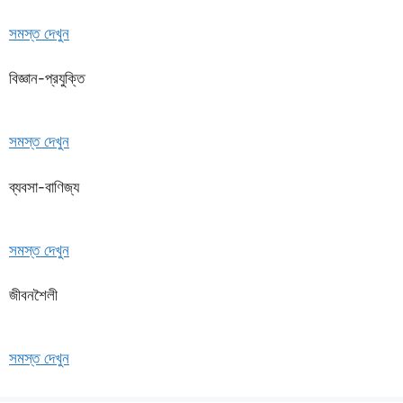
সমস্ত দেখুন
বিজ্ঞান-প্রযুক্তি
সমস্ত দেখুন
ব্যবসা-বাণিজ্য
সমস্ত দেখুন
জীবনশৈলী
সমস্ত দেখুন