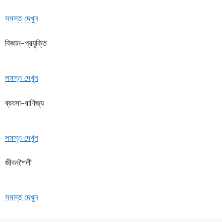
সমস্ত দেখুন
বিজ্ঞান-প্রযুক্তি
সমস্ত দেখুন
ব্যবসা-বাণিজ্য
সমস্ত দেখুন
জীবনশৈলী
সমস্ত দেখুন