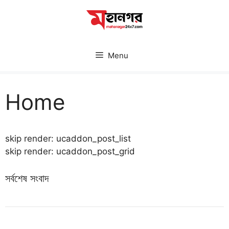
Skip
to
content
Menu
Home
skip render: ucaddon_post_list
skip render: ucaddon_post_grid
সর্বশেষ সংবাদ