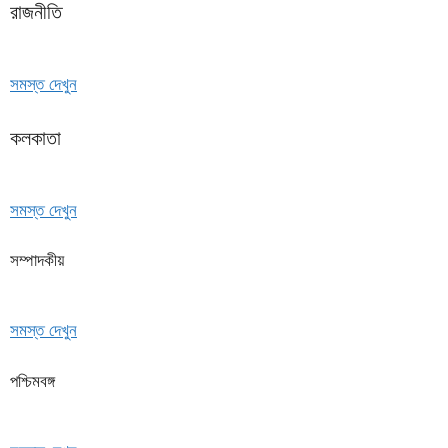
রাজনীতি
সমস্ত দেখুন
কলকাতা
সমস্ত দেখুন
সম্পাদকীয়
সমস্ত দেখুন
পশ্চিমবঙ্গ