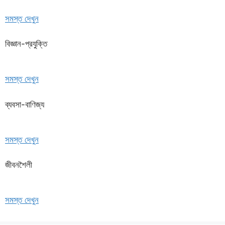
সমস্ত দেখুন
বিজ্ঞান-প্রযুক্তি
সমস্ত দেখুন
ব্যবসা-বাণিজ্য
সমস্ত দেখুন
জীবনশৈলী
সমস্ত দেখুন