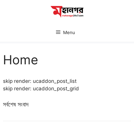
Skip
to
content
Menu
Home
skip render: ucaddon_post_list
skip render: ucaddon_post_grid
সর্বশেষ সংবাদ