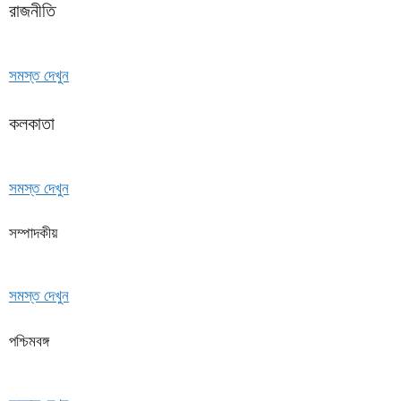
রাজনীতি
সমস্ত দেখুন
কলকাতা
সমস্ত দেখুন
সম্পাদকীয়
সমস্ত দেখুন
পশ্চিমবঙ্গ