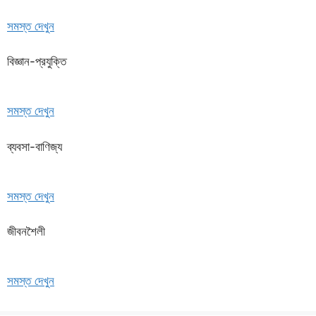
সমস্ত দেখুন
বিজ্ঞান-প্রযুক্তি
সমস্ত দেখুন
ব্যবসা-বাণিজ্য
সমস্ত দেখুন
জীবনশৈলী
সমস্ত দেখুন