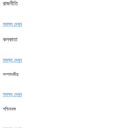
রাজনীতি
সমস্ত দেখুন
কলকাতা
সমস্ত দেখুন
সম্পাদকীয়
সমস্ত দেখুন
পশ্চিমবঙ্গ