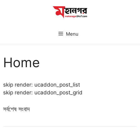
Skip
to
content
Menu
Home
skip render: ucaddon_post_list
skip render: ucaddon_post_grid
সর্বশেষ সংবাদ