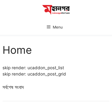
Skip
to
content
Menu
Home
skip render: ucaddon_post_list
skip render: ucaddon_post_grid
সর্বশেষ সংবাদ