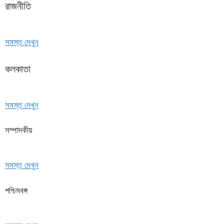
রাজনীতি
সমস্ত দেখুন
কলকাতা
সমস্ত দেখুন
সম্পাদকীয়
সমস্ত দেখুন
পশ্চিমবঙ্গ