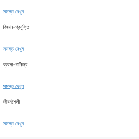
সমস্ত দেখুন
বিজ্ঞান-প্রযুক্তি
সমস্ত দেখুন
ব্যবসা-বাণিজ্য
সমস্ত দেখুন
জীবনশৈলী
সমস্ত দেখুন