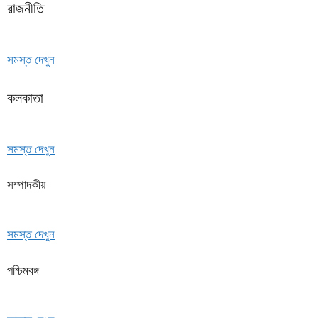
রাজনীতি
সমস্ত দেখুন
কলকাতা
সমস্ত দেখুন
সম্পাদকীয়
সমস্ত দেখুন
পশ্চিমবঙ্গ