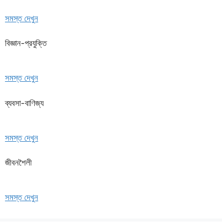
সমস্ত দেখুন
বিজ্ঞান-প্রযুক্তি
সমস্ত দেখুন
ব্যবসা-বাণিজ্য
সমস্ত দেখুন
জীবনশৈলী
সমস্ত দেখুন