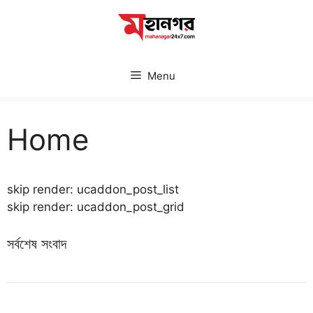
Skip
to
content
Menu
Home
skip render: ucaddon_post_list
skip render: ucaddon_post_grid
সর্বশেষ সংবাদ