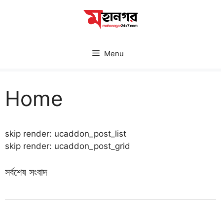
Skip
to
content
Menu
Home
skip render: ucaddon_post_list
skip render: ucaddon_post_grid
সর্বশেষ সংবাদ