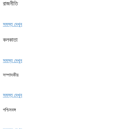
রাজনীতি
সমস্ত দেখুন
কলকাতা
সমস্ত দেখুন
সম্পাদকীয়
সমস্ত দেখুন
পশ্চিমবঙ্গ