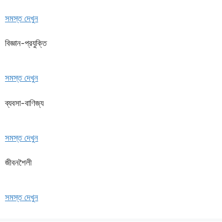
সমস্ত দেখুন
বিজ্ঞান-প্রযুক্তি
সমস্ত দেখুন
ব্যবসা-বাণিজ্য
সমস্ত দেখুন
জীবনশৈলী
সমস্ত দেখুন