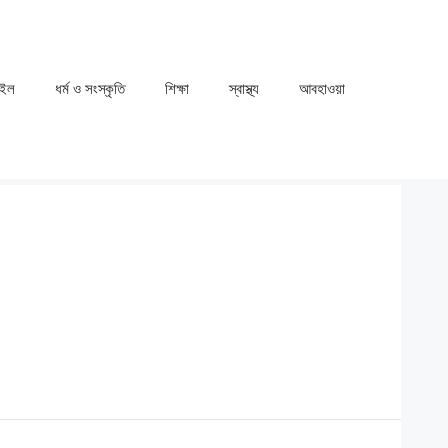
াইল
ধর্ম ও সংস্কৃতি
⁠⁠শিক্ষা
⁠⁠স্বাস্থ্য
⁠⁠আবহাওয়া