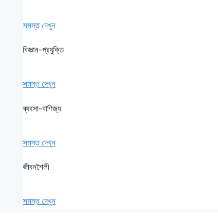
সমস্ত দেখুন
বিজ্ঞান-প্রযুক্তি
সমস্ত দেখুন
ব্যবসা-বাণিজ্য
সমস্ত দেখুন
জীবনশৈলী
সমস্ত দেখুন