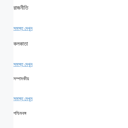
রাজনীতি
সমস্ত দেখুন
কলকাতা
সমস্ত দেখুন
সম্পাদকীয়
সমস্ত দেখুন
পশ্চিমবঙ্গ