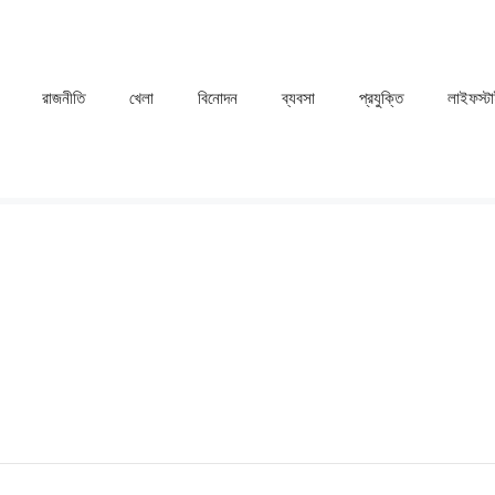
রাজনীতি
খেলা
⁠বিনোদন
ব্যবসা
প্রযুক্তি
লাইফস্ট