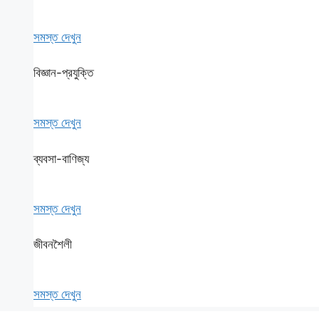
সমস্ত দেখুন
বিজ্ঞান-প্রযুক্তি
সমস্ত দেখুন
ব্যবসা-বাণিজ্য
সমস্ত দেখুন
জীবনশৈলী
সমস্ত দেখুন