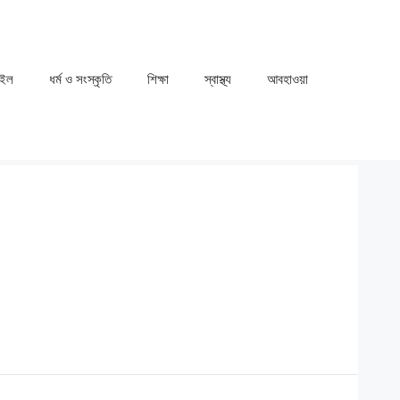
াইল
ধর্ম ও সংস্কৃতি
⁠⁠শিক্ষা
⁠⁠স্বাস্থ্য
⁠⁠আবহাওয়া