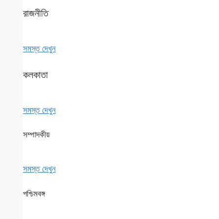
রাজনীতি
সমস্ত দেখুন
কলকাতা
সমস্ত দেখুন
সম্পাদকীয়
সমস্ত দেখুন
পশ্চিমবঙ্গ