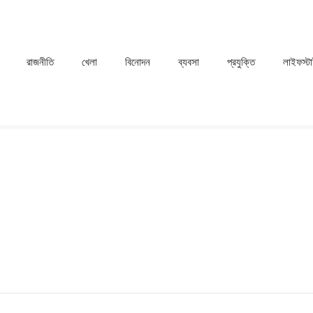
রাজনীতি
খেলা
⁠বিনোদন
ব্যবসা
প্রযুক্তি
লাইফস্ট