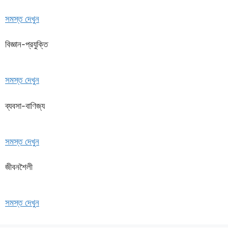
সমস্ত দেখুন
বিজ্ঞান-প্রযুক্তি
সমস্ত দেখুন
ব্যবসা-বাণিজ্য
সমস্ত দেখুন
জীবনশৈলী
সমস্ত দেখুন