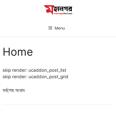
Skip
to
content
Menu
Home
skip render: ucaddon_post_list
skip render: ucaddon_post_grid
সর্বশেষ সংবাদ