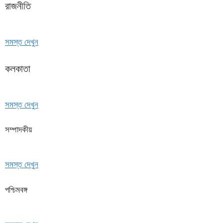
রাজনীতি
সমস্ত দেখুন
কলকাতা
সমস্ত দেখুন
সম্পাদকীয়
সমস্ত দেখুন
পশ্চিমবঙ্গ