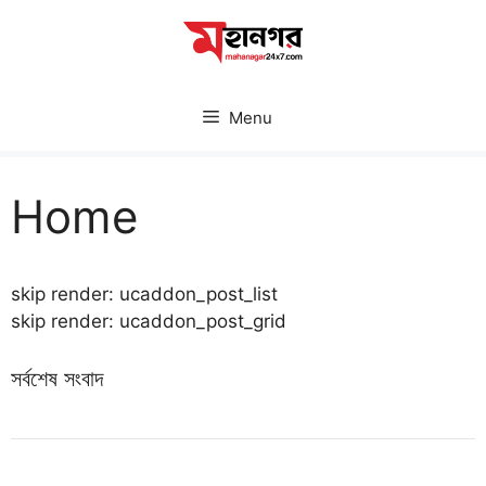
Skip
to
content
Menu
Home
skip render: ucaddon_post_list
skip render: ucaddon_post_grid
সর্বশেষ সংবাদ