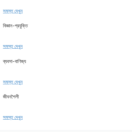
সমস্ত দেখুন
বিজ্ঞান-প্রযুক্তি
সমস্ত দেখুন
ব্যবসা-বাণিজ্য
সমস্ত দেখুন
জীবনশৈলী
সমস্ত দেখুন