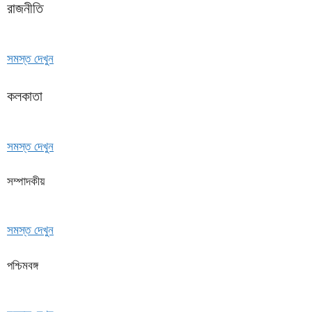
রাজনীতি
সমস্ত দেখুন
কলকাতা
সমস্ত দেখুন
সম্পাদকীয়
সমস্ত দেখুন
পশ্চিমবঙ্গ