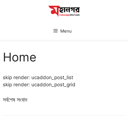
Skip
to
content
Menu
Home
skip render: ucaddon_post_list
skip render: ucaddon_post_grid
সর্বশেষ সংবাদ