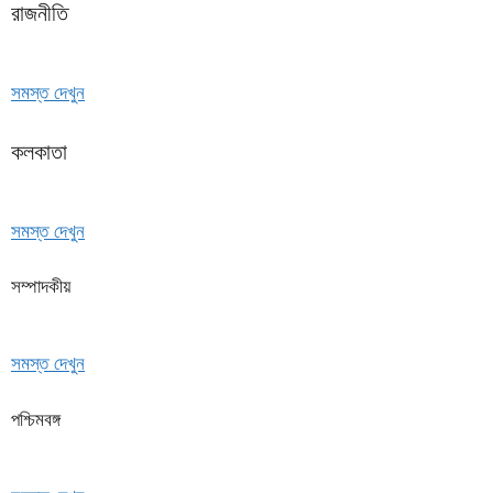
রাজনীতি
সমস্ত দেখুন
কলকাতা
সমস্ত দেখুন
সম্পাদকীয়
সমস্ত দেখুন
পশ্চিমবঙ্গ