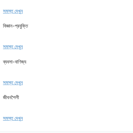
সমস্ত দেখুন
বিজ্ঞান-প্রযুক্তি
সমস্ত দেখুন
ব্যবসা-বাণিজ্য
সমস্ত দেখুন
জীবনশৈলী
সমস্ত দেখুন