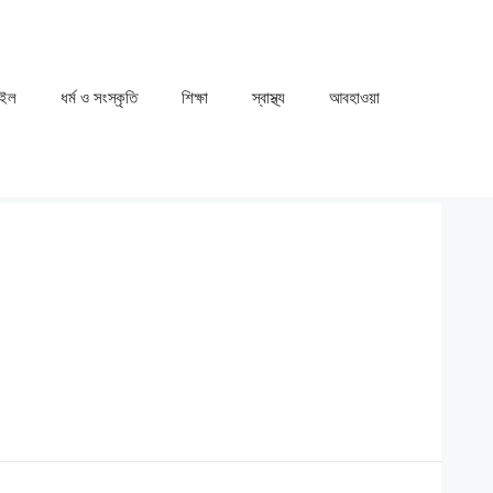
াইল
ধর্ম ও সংস্কৃতি
⁠⁠শিক্ষা
⁠⁠স্বাস্থ্য
⁠⁠আবহাওয়া