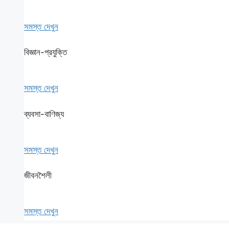
সমস্ত দেখুন
বিজ্ঞান-প্রযুক্তি
সমস্ত দেখুন
ব্যবসা-বাণিজ্য
সমস্ত দেখুন
জীবনশৈলী
সমস্ত দেখুন