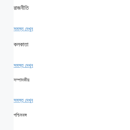
রাজনীতি
সমস্ত দেখুন
কলকাতা
সমস্ত দেখুন
সম্পাদকীয়
সমস্ত দেখুন
পশ্চিমবঙ্গ