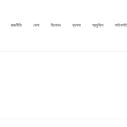
রাজনীতি
খেলা
⁠বিনোদন
ব্যবসা
প্রযুক্তি
লাইফস্ট