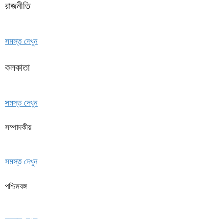
রাজনীতি
সমস্ত দেখুন
কলকাতা
সমস্ত দেখুন
সম্পাদকীয়
সমস্ত দেখুন
পশ্চিমবঙ্গ