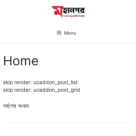
Skip
to
content
Menu
Home
skip render: ucaddon_post_list
skip render: ucaddon_post_grid
সর্বশেষ সংবাদ