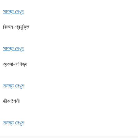
সমস্ত দেখুন
বিজ্ঞান-প্রযুক্তি
সমস্ত দেখুন
ব্যবসা-বাণিজ্য
সমস্ত দেখুন
জীবনশৈলী
সমস্ত দেখুন