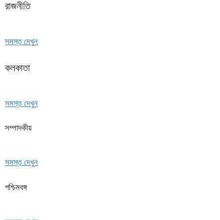
রাজনীতি
সমস্ত দেখুন
কলকাতা
সমস্ত দেখুন
সম্পাদকীয়
সমস্ত দেখুন
পশ্চিমবঙ্গ