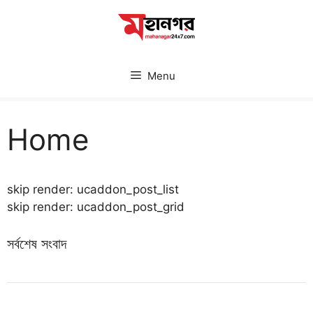
Skip
to
content
Menu
Home
skip render: ucaddon_post_list
skip render: ucaddon_post_grid
সর্বশেষ সংবাদ