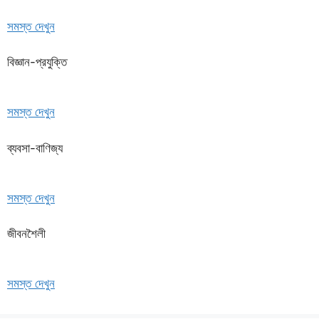
সমস্ত দেখুন
বিজ্ঞান-প্রযুক্তি
সমস্ত দেখুন
ব্যবসা-বাণিজ্য
সমস্ত দেখুন
জীবনশৈলী
সমস্ত দেখুন