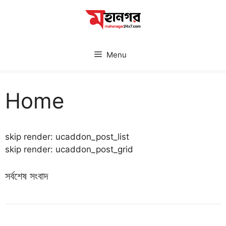
Skip
to
content
Menu
Home
skip render: ucaddon_post_list
skip render: ucaddon_post_grid
সর্বশেষ সংবাদ