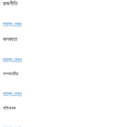
রাজনীতি
সমস্ত দেখুন
কলকাতা
সমস্ত দেখুন
সম্পাদকীয়
সমস্ত দেখুন
পশ্চিমবঙ্গ