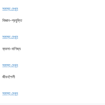
সমস্ত দেখুন
বিজ্ঞান-প্রযুক্তি
সমস্ত দেখুন
ব্যবসা-বাণিজ্য
সমস্ত দেখুন
জীবনশৈলী
সমস্ত দেখুন