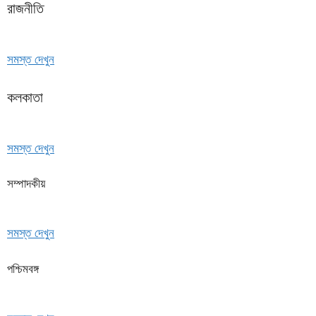
রাজনীতি
সমস্ত দেখুন
কলকাতা
সমস্ত দেখুন
সম্পাদকীয়
সমস্ত দেখুন
পশ্চিমবঙ্গ