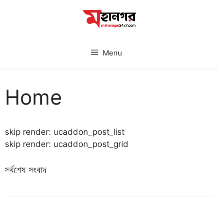
Skip
to
content
Menu
Home
skip render: ucaddon_post_list
skip render: ucaddon_post_grid
সর্বশেষ সংবাদ