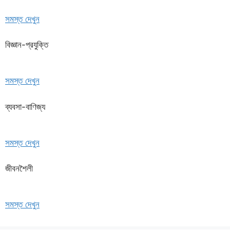
সমস্ত দেখুন
বিজ্ঞান-প্রযুক্তি
সমস্ত দেখুন
ব্যবসা-বাণিজ্য
সমস্ত দেখুন
জীবনশৈলী
সমস্ত দেখুন