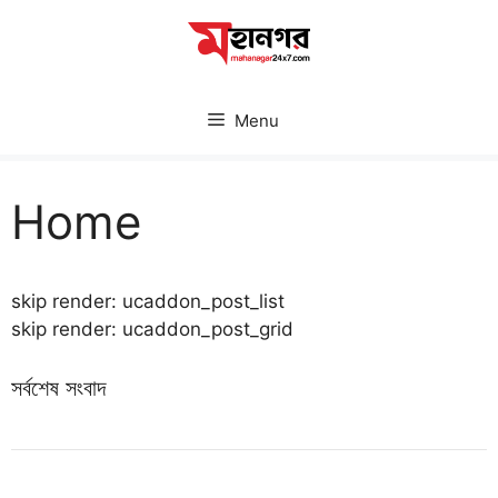
Skip
to
content
Menu
Home
skip render: ucaddon_post_list
skip render: ucaddon_post_grid
সর্বশেষ সংবাদ