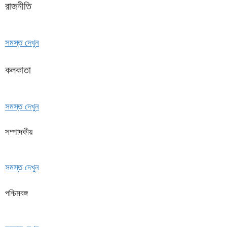
রাজনীতি
সমস্ত দেখুন
কলকাতা
সমস্ত দেখুন
সম্পাদকীয়
সমস্ত দেখুন
পশ্চিমবঙ্গ