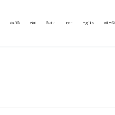
রাজনীতি
খেলা
⁠বিনোদন
ব্যবসা
প্রযুক্তি
লাইফস্ট