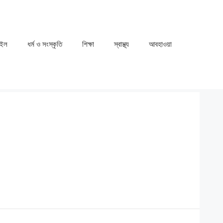
াইল
ধর্ম ও সংস্কৃতি
⁠⁠শিক্ষা
⁠⁠স্বাস্থ্য
⁠⁠আবহাওয়া