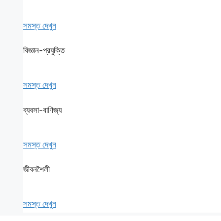
সমস্ত দেখুন
বিজ্ঞান-প্রযুক্তি
সমস্ত দেখুন
ব্যবসা-বাণিজ্য
সমস্ত দেখুন
জীবনশৈলী
সমস্ত দেখুন