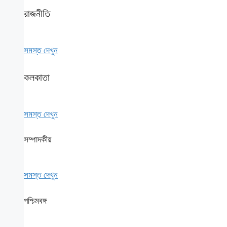
রাজনীতি
সমস্ত দেখুন
কলকাতা
সমস্ত দেখুন
সম্পাদকীয়
সমস্ত দেখুন
পশ্চিমবঙ্গ