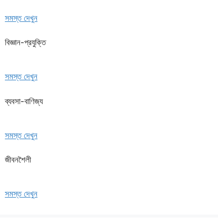
সমস্ত দেখুন
বিজ্ঞান-প্রযুক্তি
সমস্ত দেখুন
ব্যবসা-বাণিজ্য
সমস্ত দেখুন
জীবনশৈলী
সমস্ত দেখুন