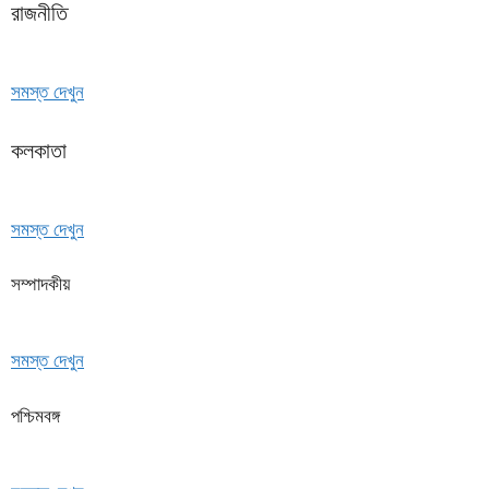
রাজনীতি
সমস্ত দেখুন
কলকাতা
সমস্ত দেখুন
সম্পাদকীয়
সমস্ত দেখুন
পশ্চিমবঙ্গ