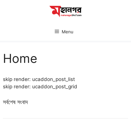
Skip
to
content
Menu
Home
skip render: ucaddon_post_list
skip render: ucaddon_post_grid
সর্বশেষ সংবাদ