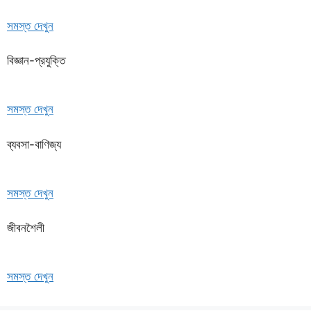
সমস্ত দেখুন
বিজ্ঞান-প্রযুক্তি
সমস্ত দেখুন
ব্যবসা-বাণিজ্য
সমস্ত দেখুন
জীবনশৈলী
সমস্ত দেখুন