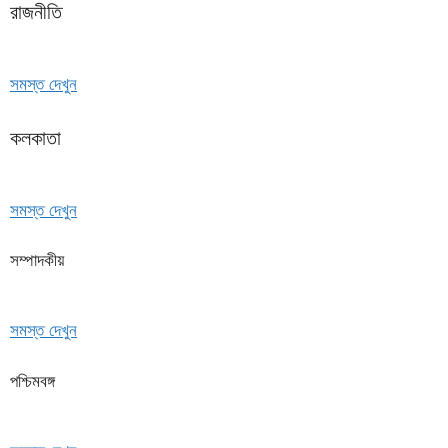
রাজনীতি
সমস্ত দেখুন
কলকাতা
সমস্ত দেখুন
সম্পাদকীয়
সমস্ত দেখুন
পশ্চিমবঙ্গ