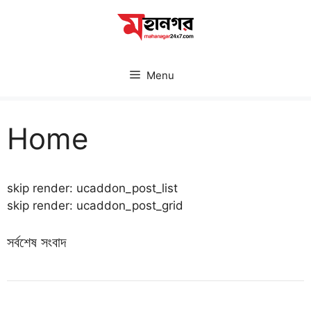
Skip
to
content
Menu
Home
skip render: ucaddon_post_list
skip render: ucaddon_post_grid
সর্বশেষ সংবাদ