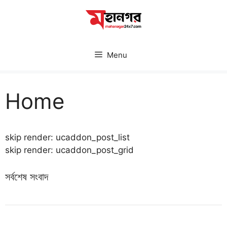
Skip
to
content
Menu
Home
skip render: ucaddon_post_list
skip render: ucaddon_post_grid
সর্বশেষ সংবাদ