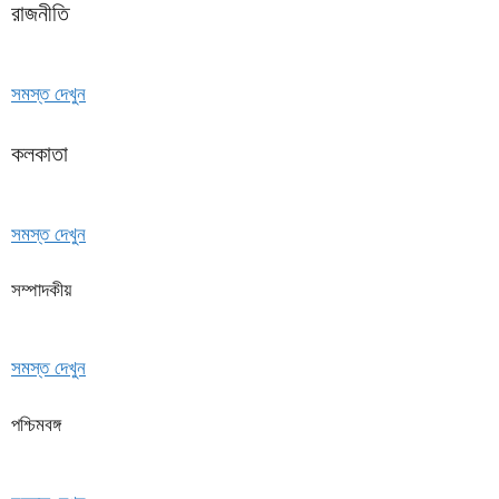
রাজনীতি
সমস্ত দেখুন
কলকাতা
সমস্ত দেখুন
সম্পাদকীয়
সমস্ত দেখুন
পশ্চিমবঙ্গ