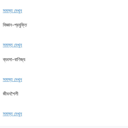
সমস্ত দেখুন
বিজ্ঞান-প্রযুক্তি
সমস্ত দেখুন
ব্যবসা-বাণিজ্য
সমস্ত দেখুন
জীবনশৈলী
সমস্ত দেখুন