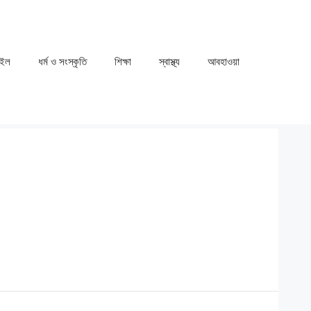
াইল
ধর্ম ও সংস্কৃতি
⁠⁠শিক্ষা
⁠⁠স্বাস্থ্য
⁠⁠আবহাওয়া