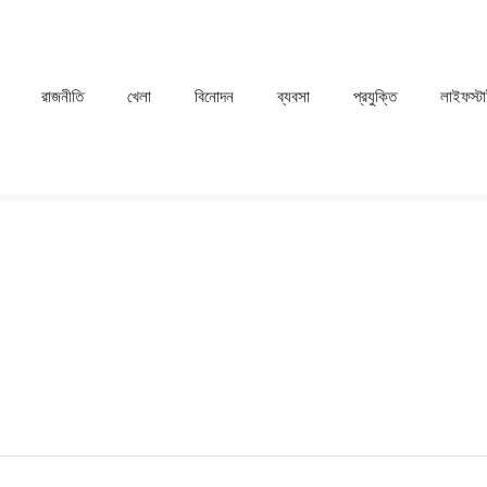
রাজনীতি
খেলা
⁠বিনোদন
ব্যবসা
প্রযুক্তি
লাইফস্ট