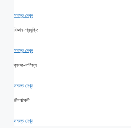
সমস্ত দেখুন
বিজ্ঞান-প্রযুক্তি
সমস্ত দেখুন
ব্যবসা-বাণিজ্য
সমস্ত দেখুন
জীবনশৈলী
সমস্ত দেখুন