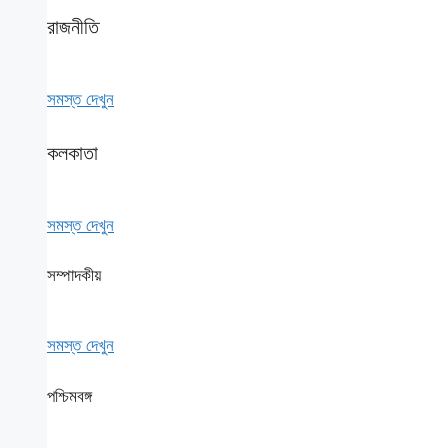
রাজনীতি
সমস্ত দেখুন
কলকাতা
সমস্ত দেখুন
সম্পাদকীয়
সমস্ত দেখুন
পশ্চিমবঙ্গ