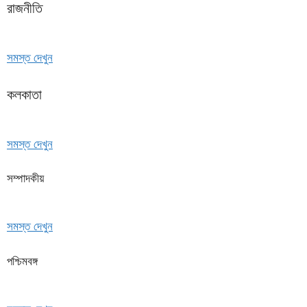
রাজনীতি
সমস্ত দেখুন
কলকাতা
সমস্ত দেখুন
সম্পাদকীয়
সমস্ত দেখুন
পশ্চিমবঙ্গ