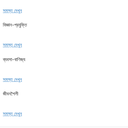
সমস্ত দেখুন
বিজ্ঞান-প্রযুক্তি
সমস্ত দেখুন
ব্যবসা-বাণিজ্য
সমস্ত দেখুন
জীবনশৈলী
সমস্ত দেখুন