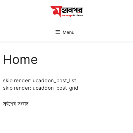
Skip
to
content
Menu
Home
skip render: ucaddon_post_list
skip render: ucaddon_post_grid
সর্বশেষ সংবাদ