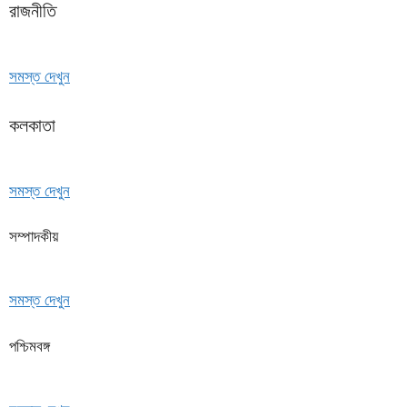
রাজনীতি
সমস্ত দেখুন
কলকাতা
সমস্ত দেখুন
সম্পাদকীয়
সমস্ত দেখুন
পশ্চিমবঙ্গ