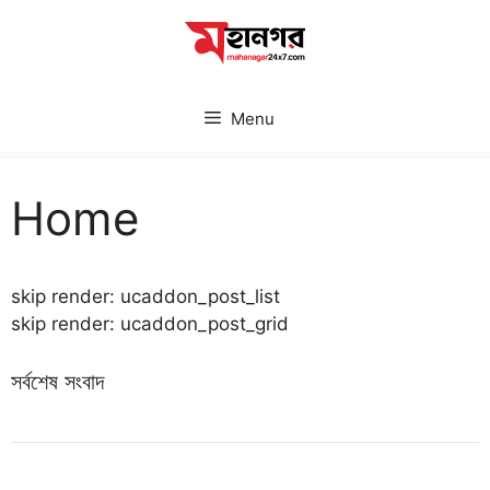
Skip
to
content
Menu
Home
skip render: ucaddon_post_list
skip render: ucaddon_post_grid
সর্বশেষ সংবাদ