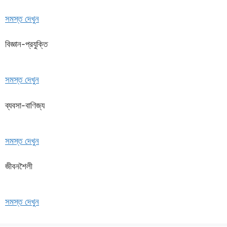
সমস্ত দেখুন
বিজ্ঞান-প্রযুক্তি
সমস্ত দেখুন
ব্যবসা-বাণিজ্য
সমস্ত দেখুন
জীবনশৈলী
সমস্ত দেখুন