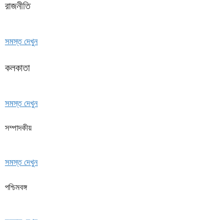
রাজনীতি
সমস্ত দেখুন
কলকাতা
সমস্ত দেখুন
সম্পাদকীয়
সমস্ত দেখুন
পশ্চিমবঙ্গ