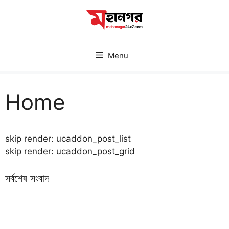
Skip
to
content
Menu
Home
skip render: ucaddon_post_list
skip render: ucaddon_post_grid
সর্বশেষ সংবাদ