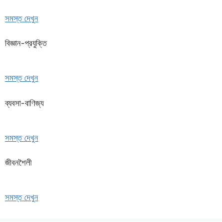
সমস্ত দেখুন
বিজ্ঞান-প্রযুক্তি
সমস্ত দেখুন
ব্যবসা-বাণিজ্য
সমস্ত দেখুন
জীবনশৈলী
সমস্ত দেখুন