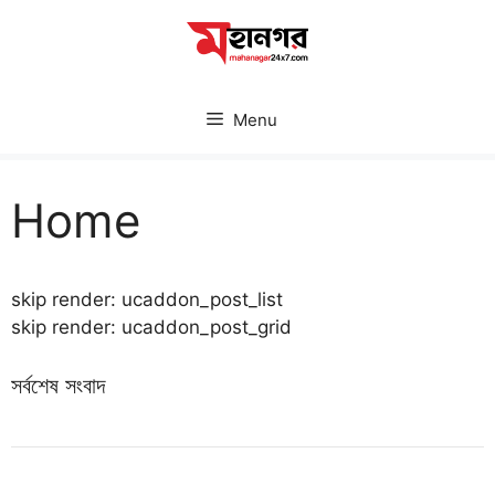
Skip
to
content
Menu
Home
skip render: ucaddon_post_list
skip render: ucaddon_post_grid
সর্বশেষ সংবাদ