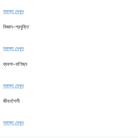
সমস্ত দেখুন
বিজ্ঞান-প্রযুক্তি
সমস্ত দেখুন
ব্যবসা-বাণিজ্য
সমস্ত দেখুন
জীবনশৈলী
সমস্ত দেখুন