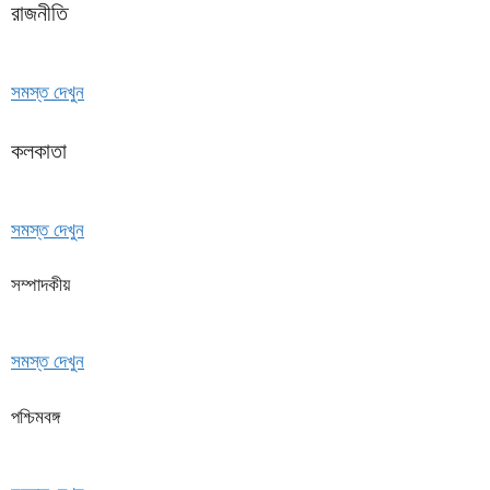
রাজনীতি
সমস্ত দেখুন
কলকাতা
সমস্ত দেখুন
সম্পাদকীয়
সমস্ত দেখুন
পশ্চিমবঙ্গ