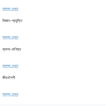
সমস্ত দেখুন
বিজ্ঞান-প্রযুক্তি
সমস্ত দেখুন
ব্যবসা-বাণিজ্য
সমস্ত দেখুন
জীবনশৈলী
সমস্ত দেখুন