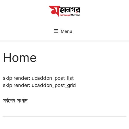
Skip
to
content
Menu
Home
skip render: ucaddon_post_list
skip render: ucaddon_post_grid
সর্বশেষ সংবাদ