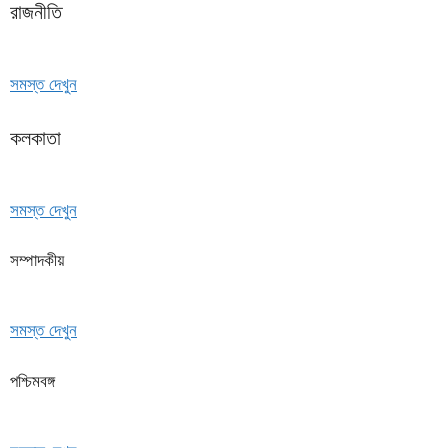
রাজনীতি
সমস্ত দেখুন
কলকাতা
সমস্ত দেখুন
সম্পাদকীয়
সমস্ত দেখুন
পশ্চিমবঙ্গ