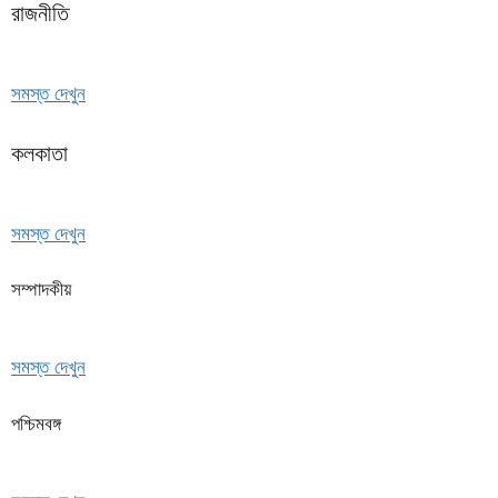
রাজনীতি
সমস্ত দেখুন
কলকাতা
সমস্ত দেখুন
সম্পাদকীয়
সমস্ত দেখুন
পশ্চিমবঙ্গ