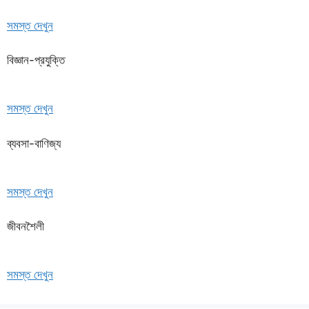
সমস্ত দেখুন
বিজ্ঞান-প্রযুক্তি
সমস্ত দেখুন
ব্যবসা-বাণিজ্য
সমস্ত দেখুন
জীবনশৈলী
সমস্ত দেখুন