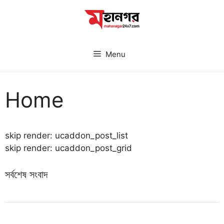
Skip
to
content
Menu
Home
skip render: ucaddon_post_list
skip render: ucaddon_post_grid
সর্বশেষ সংবাদ