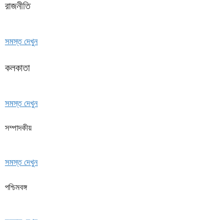
রাজনীতি
সমস্ত দেখুন
কলকাতা
সমস্ত দেখুন
সম্পাদকীয়
সমস্ত দেখুন
পশ্চিমবঙ্গ