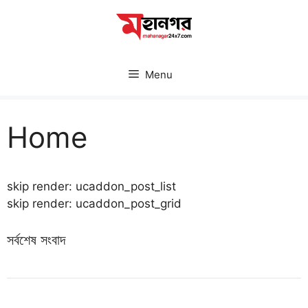
Skip
to
content
Menu
Home
skip render: ucaddon_post_list
skip render: ucaddon_post_grid
সর্বশেষ সংবাদ