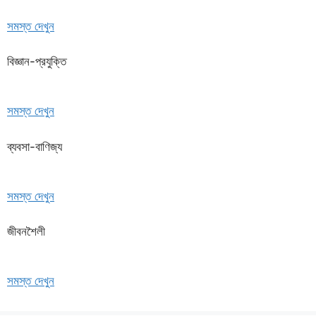
সমস্ত দেখুন
বিজ্ঞান-প্রযুক্তি
সমস্ত দেখুন
ব্যবসা-বাণিজ্য
সমস্ত দেখুন
জীবনশৈলী
সমস্ত দেখুন