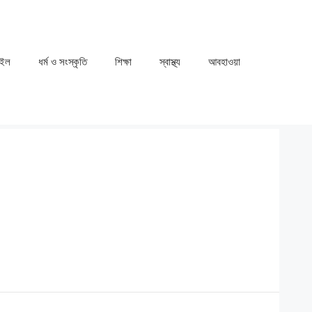
াইল
ধর্ম ও সংস্কৃতি
⁠⁠শিক্ষা
⁠⁠স্বাস্থ্য
⁠⁠আবহাওয়া