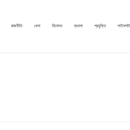
রাজনীতি
খেলা
⁠বিনোদন
ব্যবসা
প্রযুক্তি
লাইফস্ট