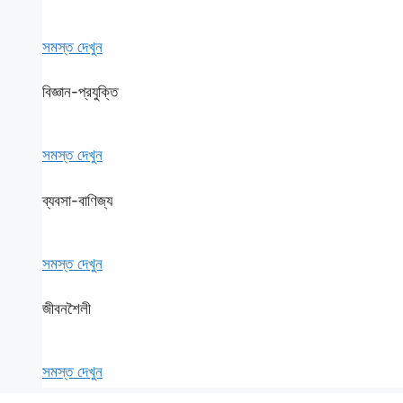
সমস্ত দেখুন
বিজ্ঞান-প্রযুক্তি
সমস্ত দেখুন
ব্যবসা-বাণিজ্য
সমস্ত দেখুন
জীবনশৈলী
সমস্ত দেখুন