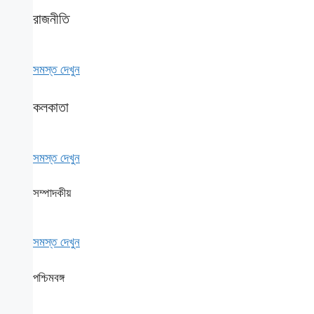
রাজনীতি
সমস্ত দেখুন
কলকাতা
সমস্ত দেখুন
সম্পাদকীয়
সমস্ত দেখুন
পশ্চিমবঙ্গ