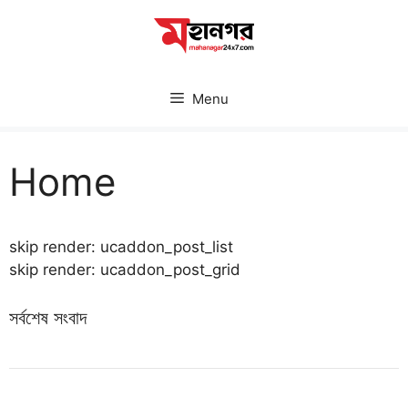
Skip
to
content
Menu
Home
skip render: ucaddon_post_list
skip render: ucaddon_post_grid
সর্বশেষ সংবাদ