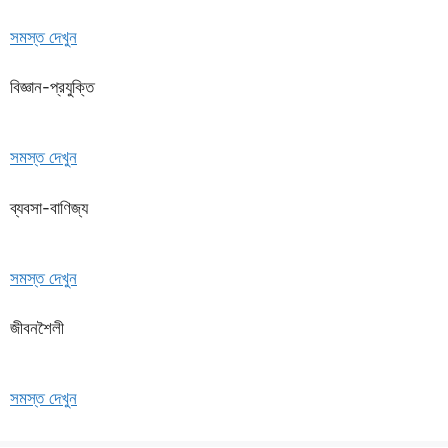
সমস্ত দেখুন
বিজ্ঞান-প্রযুক্তি
সমস্ত দেখুন
ব্যবসা-বাণিজ্য
সমস্ত দেখুন
জীবনশৈলী
সমস্ত দেখুন