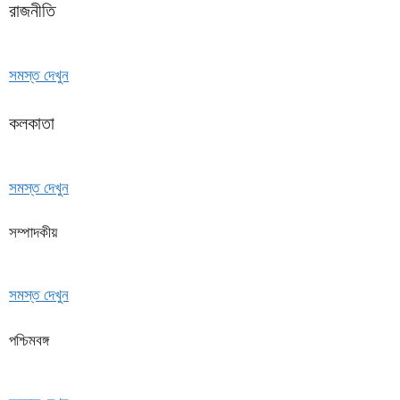
রাজনীতি
সমস্ত দেখুন
কলকাতা
সমস্ত দেখুন
সম্পাদকীয়
সমস্ত দেখুন
পশ্চিমবঙ্গ