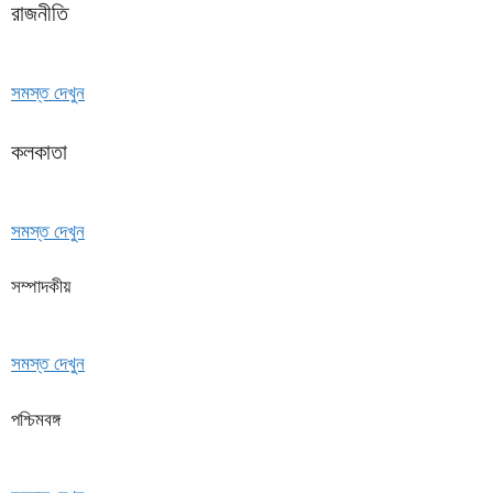
রাজনীতি
সমস্ত দেখুন
কলকাতা
সমস্ত দেখুন
সম্পাদকীয়
সমস্ত দেখুন
পশ্চিমবঙ্গ