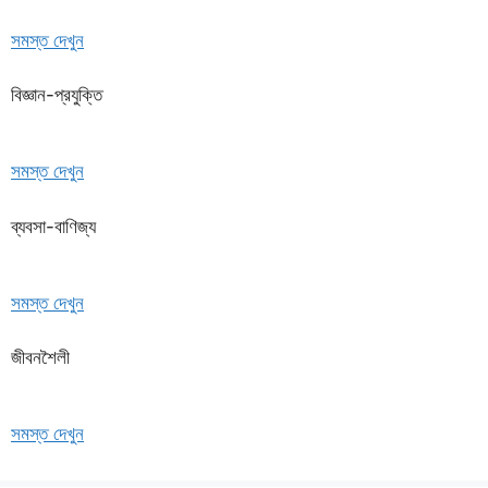
সমস্ত দেখুন
বিজ্ঞান-প্রযুক্তি
সমস্ত দেখুন
ব্যবসা-বাণিজ্য
সমস্ত দেখুন
জীবনশৈলী
সমস্ত দেখুন