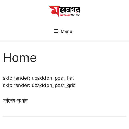
Skip
to
content
Menu
Home
skip render: ucaddon_post_list
skip render: ucaddon_post_grid
সর্বশেষ সংবাদ