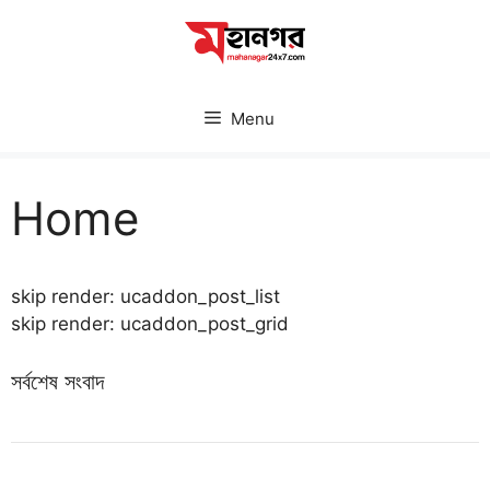
Skip
to
content
Menu
Home
skip render: ucaddon_post_list
skip render: ucaddon_post_grid
সর্বশেষ সংবাদ