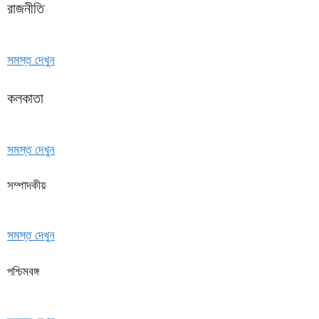
রাজনীতি
সমস্ত দেখুন
কলকাতা
সমস্ত দেখুন
সম্পাদকীয়
সমস্ত দেখুন
পশ্চিমবঙ্গ