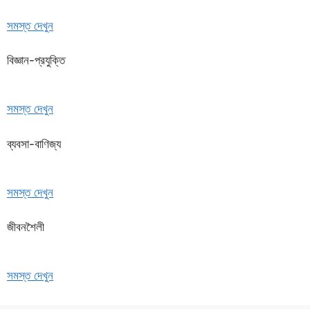
সমস্ত দেখুন
বিজ্ঞান-প্রযুক্তি
সমস্ত দেখুন
ব্যবসা-বাণিজ্য
সমস্ত দেখুন
জীবনশৈলী
সমস্ত দেখুন