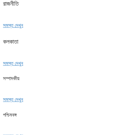
রাজনীতি
সমস্ত দেখুন
কলকাতা
সমস্ত দেখুন
সম্পাদকীয়
সমস্ত দেখুন
পশ্চিমবঙ্গ