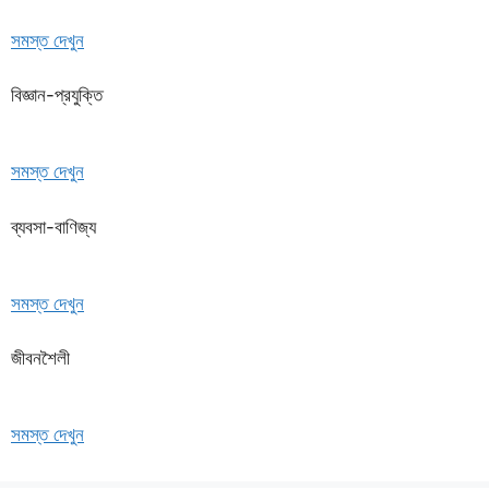
সমস্ত দেখুন
বিজ্ঞান-প্রযুক্তি
সমস্ত দেখুন
ব্যবসা-বাণিজ্য
সমস্ত দেখুন
জীবনশৈলী
সমস্ত দেখুন