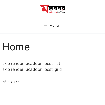
Skip
to
content
Menu
Home
skip render: ucaddon_post_list
skip render: ucaddon_post_grid
সর্বশেষ সংবাদ